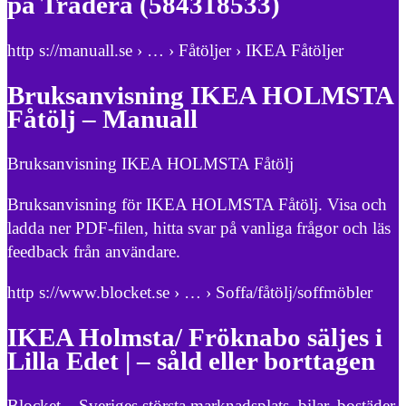
på Tradera (584318533)
http s://manuall.se › … › Fåtöljer › IKEA Fåtöljer
Bruksanvisning IKEA HOLMSTA
Fåtölj – Manuall
Bruksanvisning IKEA HOLMSTA Fåtölj
Bruksanvisning för IKEA HOLMSTA Fåtölj. Visa och
ladda ner PDF-filen, hitta svar på vanliga frågor och läs
feedback från användare.
http s://www.blocket.se › … › Soffa/fåtölj/soffmöbler
IKEA Holmsta/ Fröknabo säljes i
Lilla Edet | – såld eller borttagen
Blocket – Sveriges största marknadsplats, bilar, bostäder,