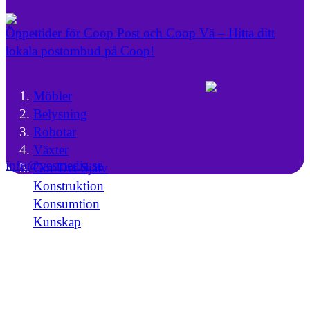
Öppettider för Coop Post och Coop Vä – Hitta ditt
lokala postombud på Coop!
Möbler
Belysning
Robotar
Växter
info@yesmedia.se
Gör-Det-Själv
Konstruktion
Konsumtion
Kunskap