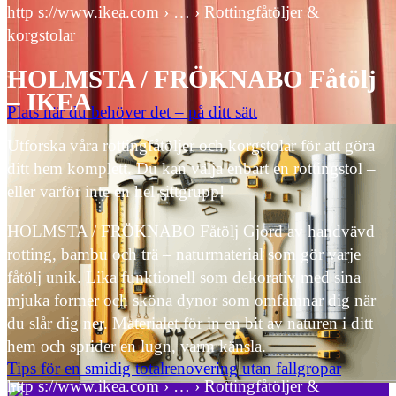
http s://www.ikea.com › … › Rottingfåtöljer &
korgstolar
HOLMSTA / FRÖKNABO Fåtölj
– IKEA
Plats när du behöver det – på ditt sätt
Utforska våra rottingfåtöljer och korgstolar för att göra
ditt hem komplett. Du kan välja enbart en rottingstol –
eller varför inte en hel sittgrupp!
HOLMSTA / FRÖKNABO Fåtölj Gjord av handvävd
rotting, bambu och trä – naturmaterial som gör varje
fåtölj unik. Lika funktionell som dekorativ med sina
mjuka former och sköna dynor som omfamnar dig när
du slår dig ner. Materialet för in en bit av naturen i ditt
hem och sprider en lugn, varm känsla.
Tips för en smidig totalrenovering utan fallgropar
http s://www.ikea.com › … › Rottingfåtöljer &