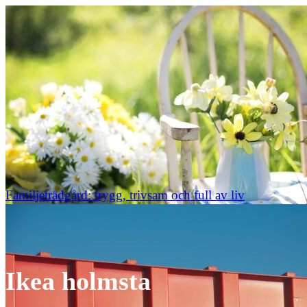
Familjeträdgård: trygg, trivsam och full av liv
Ikea holmsta