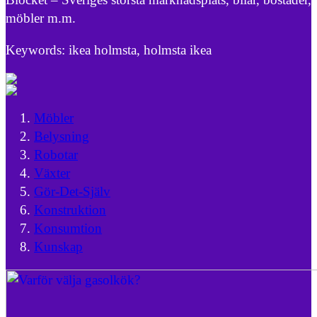
möbler m.m.
Keywords: ikea holmsta, holmsta ikea
Möbler
Belysning
Robotar
Växter
Gör-Det-Själv
Konstruktion
Konsumtion
Kunskap