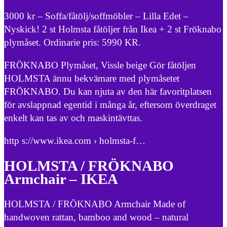
3000 kr – Soffa/fåtölj/soffmöbler – Lilla Edet –
Nyskick! 2 st Holmsta fåtöljer från Ikea + 2 st Fröknabo
plymåset. Ordinarie pris: 5990 KR.
FRÖKNABO Plymåset, Vissle beige Gör fåtöljen
HOLMSTA ännu bekvämare med plymåsetet
FRÖKNABO. Du kan njuta av den här favoritplatsen
för avslappnad egentid i många år, eftersom överdraget
enkelt kan tas av och maskintävttas.
http s://www.ikea.com › holmsta-f…
HOLMSTA / FRÖKNABO
Armchair – IKEA
HOLMSTA / FRÖKNABO Armchair Made of
handwoven rattan, bamboo and wood – natural