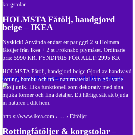
korgstolar
HOLMSTA Fåtölj, handgjord
beige – IKEA
Nyskick! Använda endast ett par ggr! 2 st Holmsta
fåtöljer från Ikea + 2 st Fröknabo plymåset. Ordinarie
pris: 5990 KR. FYNDPRIS FÖR ALLT: 2995 KR
HOLMSTA Fåtölj, handgjord beige Gjord av handvävd
Effektiva tips för att spara vatten och tid i trädgården
rotting, bambu och trä – naturmaterial som gör varje
fåtölj unik. Lika funktionell som dekorativ med sina
mjuka former och fina detaljer. Ett härligt sätt att bjuda
in naturen i ditt hem.
http s://www.ikea.com › … › Fåtöljer
Rottingfåtöljer & korgstolar –