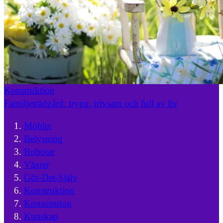
Konstruktion
Familjeträdgård: trygg, trivsam och full av liv
Möbler
Belysning
Robotar
Växter
Gör-Det-Själv
Konstruktion
Konsumtion
Kunskap