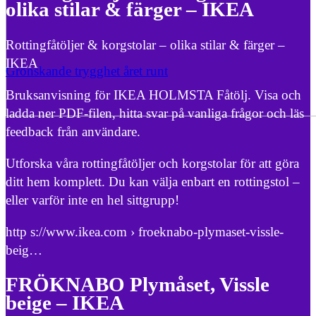
olika stilar & färger – IKEA
Rottingfåtöljer & korgstolar – olika stilar & färger –
IKEA
Grönskande trygghet året runt
Bruksanvisning för IKEA HOLMSTA Fåtölj. Visa och
ladda ner PDF-filen, hitta svar på vanliga frågor och läs
feedback från användare.
Utforska våra rottingfåtöljer och korgstolar för att göra
ditt hem komplett. Du kan välja enbart en rottingstol –
eller varför inte en hel sittgrupp!
http s://www.ikea.com › froeknabo-plymaset-vissle-
beig…
FRÖKNABO Plymåset, Vissle
beige – IKEA