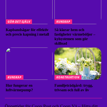
GÖR-DET-SJÄLV
KUNSKAP
Kapbandsågar för effektiv
Så klarar hem och
och precis kapning i metall
fastigheter värmeböljor –
kylsystemen som gör
skillnad
KUNSKAP
KONSTRUKTION
Hur fungerar en
Familjeträdgård: trygg,
luftvärmepump?
trivsam och full av liv
Öppettider för Coop Post och Coop Vä – Hitta ditt