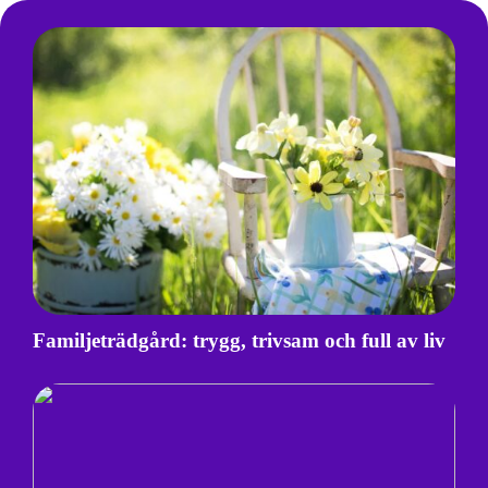
Familjeträdgård: trygg, trivsam och full av liv