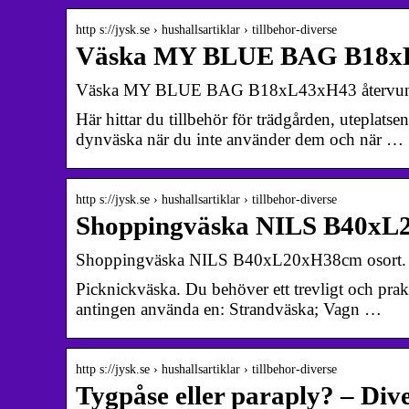
http s://jysk.se › hushallsartiklar › tillbehor-diverse
Väska MY BLUE BAG B18xL
Väska MY BLUE BAG B18xL43xH43 återvun
Här hittar du tillbehör för trädgården, uteplats
dynväska när du inte använder dem och när …
http s://jysk.se › hushallsartiklar › tillbehor-diverse
Shoppingväska NILS B40xL2
Shoppingväska NILS B40xL20xH38cm osort.
Picknickväska. Du behöver ett trevligt och prakt
antingen använda en: Strandväska; Vagn …
http s://jysk.se › hushallsartiklar › tillbehor-diverse
Tygpåse eller paraply? – Div