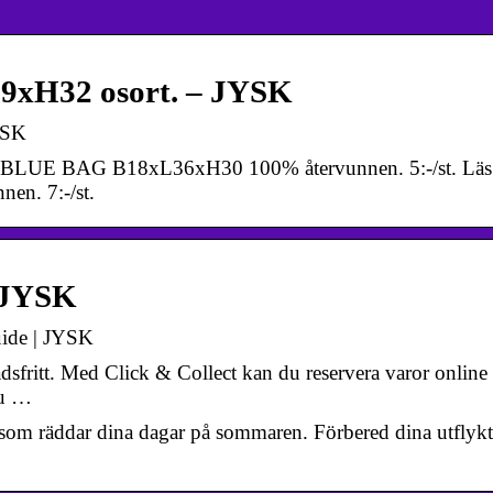
9xH32 osort. – JYSK
YSK
 MY BLUE BAG B18xL36xH30 100% återvunnen. 5:-/st. Läs
n. 7:-/st.
– JYSK
guide | JYSK
dsfritt. Med Click & Collect kan du reservera varor online
du …
t som räddar dina dagar på sommaren. Förbered dina utflykte