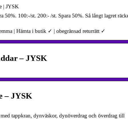
ne | JYSK
%. 100:-/st. 200:- /st. Spara 50%. Så långt lagret räcke
 hemma | Hämta i butik ✓ | obegränsad returrätt ✓
uddar – JYSK
ne – JYSK
are med tappkran, dynväskor, dynöverdrag och överdrag till