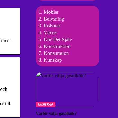
Möbler
Belysning
Robotar
Växter
Gör-Det-Själv
 mer ·
Konstruktion
Konsumtion
Kunskap
 och
r till
KUNSKAP
Varför välja gasolkök?