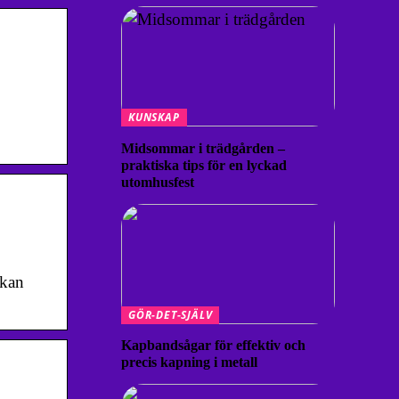
KUNSKAP
Midsommar i trädgården –
praktiska tips för en lyckad
utomhusfest
 kan
GÖR-DET-SJÄLV
Kapbandsågar för effektiv och
precis kapning i metall