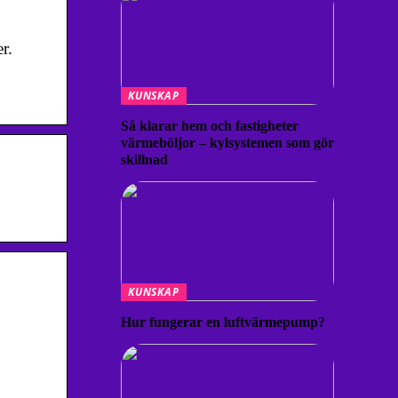
r.
KUNSKAP
Så klarar hem och fastigheter
värmeböljor – kylsystemen som gör
skillnad
KUNSKAP
Hur fungerar en luftvärmepump?