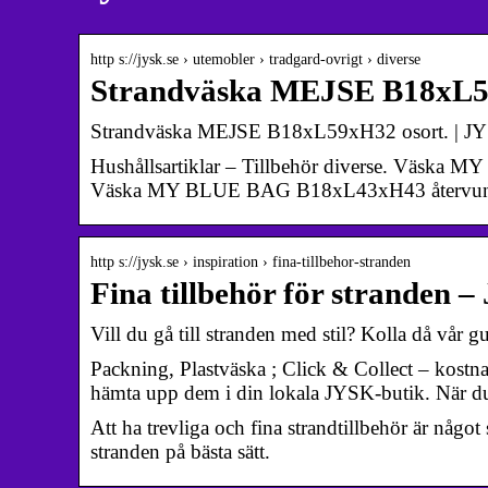
http s://jysk.se › utemobler › tradgard-ovrigt › diverse
Strandväska MEJSE B18xL5
Strandväska MEJSE B18xL59xH32 osort. | J
Hushållsartiklar – Tillbehör diverse. Väska
Väska MY BLUE BAG B18xL43xH43 återvunne
http s://jysk.se › inspiration › fina-tillbehor-stranden
Fina tillbehör för stranden 
Vill du gå till stranden med stil? Kolla då vår 
Packning, Plastväska ; Click & Collect – kostna
hämta upp dem i din lokala JYSK-butik. När 
Att ha trevliga och fina strandtillbehör är någo
stranden på bästa sätt.