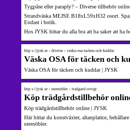
Tygpåse eller paraply? – Diverse tillbehör onli
Strandväska MEJSE B18xL59xH32 osort. Spara 50
Endast i butik.
Hos JYSK hittar du alla bra att ha saker att ha
http s://jysk.se › diverse › vaska-osa-tacken-och-kuddar
Väska OSA för täcken och k
Väska OSA för täcken och kuddar | JYSK
http s://jysk.se › utemobler › tradgard-ovrigt
Köp trädgårdstillbehör onli
Köp trädgårdstillbehör online | JYSK
Här hittar du konstväxter, altanplattor, behåll
utemöbler.