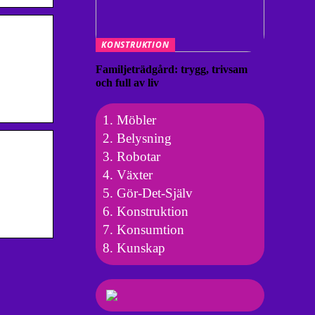
KONSTRUKTION
Familjeträdgård: trygg, trivsam
och full av liv
Möbler
Belysning
Robotar
Växter
Gör-Det-Själv
Konstruktion
Konsumtion
Kunskap