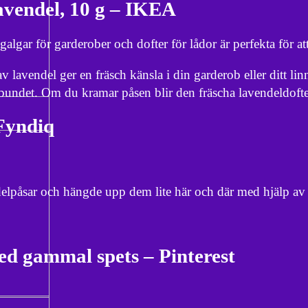
vendel, 10 g – IKEA
algar för garderober och dofter för lådor är perfekta för at
vendel ger en fräsch känsla i din garderob eller ditt li
bundet. Om du kramar påsen blir den fräscha lavendeldofte
 Fyndiq
elpåsar och hängde upp dem lite här och där med hjälp av
ed gammal spets – Pinterest