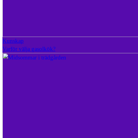
Kunskap
Varför välja gasolkök?