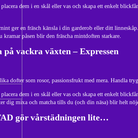
acera dem i en skål eller vas och skapa ett enkelt blickfå
ger en fräsch känsla i din garderob eller ditt linneskåp
 kramar påsen blir den fräscha mintdoften starkare.
ra på vackra växten – Expressen
olika dofter som rosor, passionsfrukt med mera. Handla try
acera dem i en skål eller vas och skapa ett enkelt blickfå
ter dig mixa och matcha tills du (och din näsa) blir helt nöj
TAD gör vårstädningen lite…