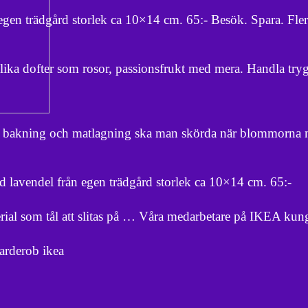
 egen trädgård storlek ca 10×14 cm. 65:- Besök. Spara. Fl
olika dofter som rosor, passionsfrukt med mera. Handla try
 i bakning och matlagning ska man skörda när blommorna
 lavendel från egen trädgård storlek ca 10×14 cm. 65:-
terial som tål att slitas på … Våra medarbetare på IKEA k
garderob ikea