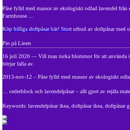
Påse fylld med massor av ekologiskt odlad lavendel från
Farmhouse …
Köp billiga doftpåsar här! Stort utbud av doftpåsar med 
Grönskande trygghet året runt
Pin på Linen
16 juli 2020 — Vill man torka blommor för att använda
börjar falla av.
2013-nov-12 – Påse fylld med massor av ekologiskt odlad
… cederblock och lavendelpåsar – allt gjort av rejäla ma
Keywords: lavendelpåsar ikea, doftpåsar ikea, doftpåsar 