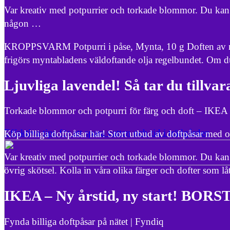
Var kreativ med potpurrier och torkade blommor. Du kan pl
någon …
KROPPSVARM Potpurri i påse, Mynta, 10 g Doften av mint 
frigörs myntabladens väldoftande olja regelbundet. Om du
Ljuvliga lavendel! Så tar du tillva
Torkade blommor och potpurri för färg och doft – IKEA
Effektiva tips för att spara vatten och tid i trädgården
Köp billiga doftpåsar här! Stort utbud av doftpåsar med 
Var kreativ med potpurrier och torkade blommor. Du kan pl
övrig skötsel. Kolla in våra olika färger och dofter som lå
IKEA – Ny årstid, ny start! BORS
Fynda billiga doftpåsar på nätet | Fyndiq