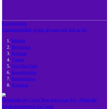
Konstruktion
Familjeträdgård: trygg, trivsam och full av liv
Möbler
Belysning
Robotar
Växter
Gör-Det-Själv
Konstruktion
Konsumtion
Kunskap
Öppettider för Coop Post och Coop Vä – Hitta ditt
lokala postombud på Coop!