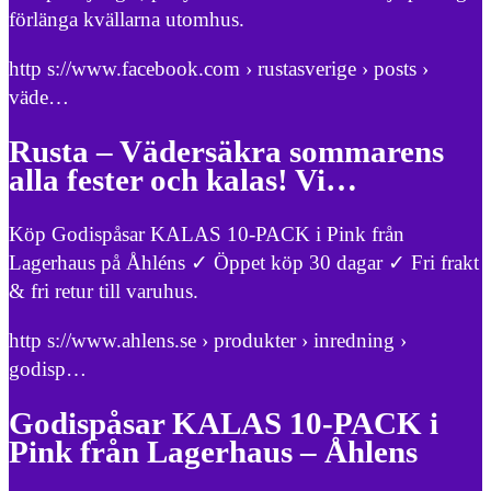
förlänga kvällarna utomhus.
http s://www.facebook.com › rustasverige › posts ›
väde…
Rusta – Vädersäkra sommarens
alla fester och kalas! Vi…
Köp Godispåsar KALAS 10-PACK i Pink från
Lagerhaus på Åhléns ✓ Öppet köp 30 dagar ✓ Fri frakt
& fri retur till varuhus.
http s://www.ahlens.se › produkter › inredning ›
godisp…
Godispåsar KALAS 10-PACK i
Pink från Lagerhaus – Åhlens