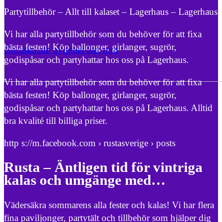
Partytillbehör – Allt till kalaset – Lagerhaus – Lagerhaus
Vi har alla partytillbehör som du behöver för att fixa
bästa festen! Köp ballonger, girlanger, sugrör,
Grönskande trygghet året runt
godispåsar och partyhattar hos oss på Lagerhaus.
Vi har alla partytillbehör som du behöver för att fixa
bästa festen! Köp ballonger, girlanger, sugrör,
godispåsar och partyhattar hos oss på Lagerhaus. Alltid
bra kvalité till billiga priser.
http s://m.facebook.com › rustasverige › posts
Rusta – Äntligen tid för vintriga
kalas och umgänge med…
Vädersäkra sommarens alla fester och kalas! Vi har flera
fina paviljonger, partytält och tillbehör som hjälper dig