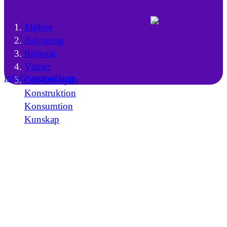
Möbler
Belysning
Robotar
Växter
info@yesmedia.se
Gör-Det-Själv
Konstruktion
Konsumtion
Kunskap