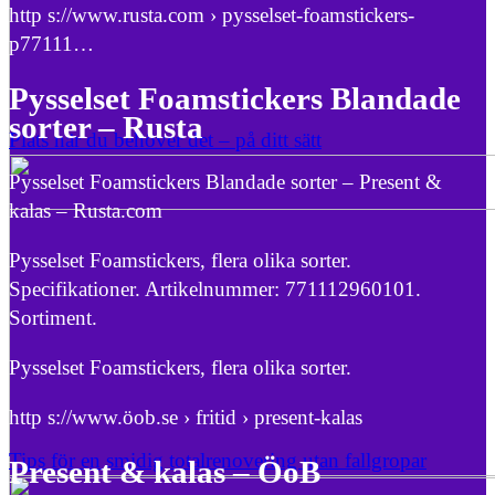
http s://www.rusta.com › pysselset-foamstickers-
p77111…
Pysselset Foamstickers Blandade
sorter – Rusta
Plats när du behöver det – på ditt sätt
Pysselset Foamstickers Blandade sorter – Present &
kalas – Rusta.com
Pysselset Foamstickers, flera olika sorter.
Specifikationer. Artikelnummer: 771112960101.
Sortiment.
Pysselset Foamstickers, flera olika sorter.
http s://www.öob.se › fritid › present-kalas
Tips för en smidig totalrenovering utan fallgropar
Present & kalas – ÖoB