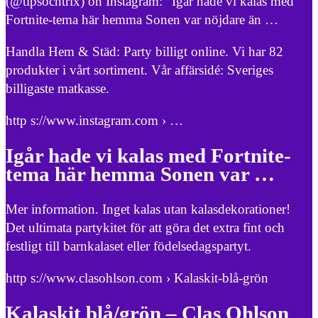
(@tipsochtrix) on Instagram: “Igår hade vi kalas med
Fortnite-tema här hemma Sonen var nöjdare än …
Handla Hem & Städ: Party billigt online. Vi har 82
produkter i vårt sortiment. Vår affärsidé: Sveriges
billigaste matkasse.
http s://www.instagram.com › …
Igår hade vi kalas med Fortnite-
tema här hemma Sonen var …
Mer information. Inget kalas utan kalasdekorationer!
Det ultimata partykitet för att göra det extra fint och
festligt till barnkalaset eller födelsedagspartyt.
http s://www.clasohlson.com › Kalaskit-blå-grön
Kalaskit blå/grön – Clas Ohlson