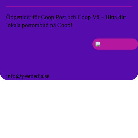
Öppettider för Coop Post och Coop Vä – Hitta ditt
lokala postombud på Coop!
info@yesmedia.se