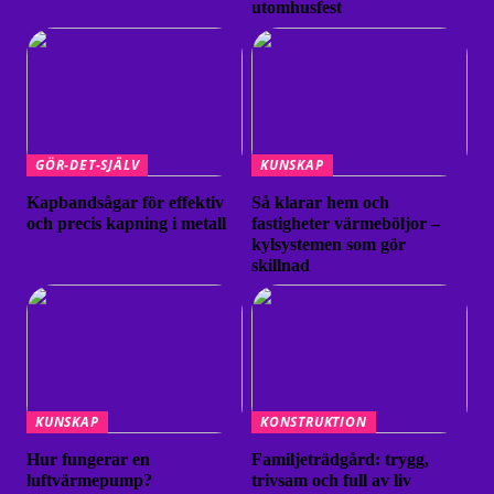
utomhusfest
GÖR-DET-SJÄLV
KUNSKAP
Kapbandsågar för effektiv
Så klarar hem och
och precis kapning i metall
fastigheter värmeböljor –
kylsystemen som gör
skillnad
KUNSKAP
KONSTRUKTION
Hur fungerar en
Familjeträdgård: trygg,
luftvärmepump?
trivsam och full av liv