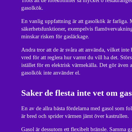
Trots att de förekommer så mycket o restaurange
gasolkök.
En vanlig uppfattning är att gasolkök är farliga
säkerhetsfunktioner, exempelvis flamövervakning.
minskar risken för gasläckage.
Andra tror att de är svåra att använda, vilket inte
vred för att reglera hur varmt du vill ha det. St
istället för en elektrisk värmekälla. Det gör även 
gasolkök inte använder el.
Saker de flesta inte vet om ga
En av de allra bästa fördelarna med gasol som fol
är bred och sprider värmen jämt över kastrullen.
Gasol är dessutom ett flexibelt bränsle. Samma gas