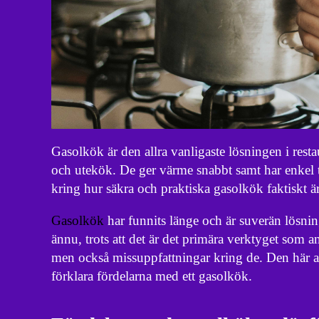
Gasolkök är den allra vanligaste lösningen i resta
och utekök. De ger värme snabbt samt har enkel 
kring hur säkra och praktiska gasolkök faktiskt är
Gasolkök
har funnits länge och är suverän lösnin
ännu, trots att det är det primära verktyget som
men också missuppfattningar kring de. Den här arti
förklara fördelarna med ett gasolkök.