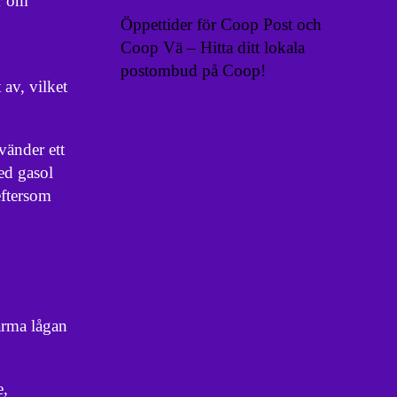
ar om
Öppettider för Coop Post och
Coop Vä – Hitta ditt lokala
postombud på Coop!
av, vilket
vänder ett
ed gasol
eftersom
varma lågan
e,