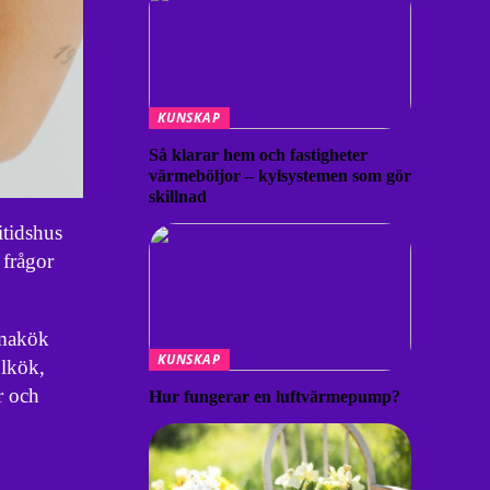
KUNSKAP
Så klarar hem och fastigheter
värmeböljor – kylsystemen som gör
skillnad
itidshus
 frågor
mmakök
KUNSKAP
olkök,
r och
Hur fungerar en luftvärmepump?