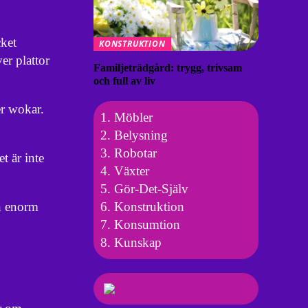
cket
KONSTRUKTION
er plattor
Familjeträdgård: trygg, trivsam
och full av liv
er wokar.
Möbler
Belysning
Robotar
t är inte
Växter
Gör-Det-Själv
Konstruktion
en enorm
Konsumtion
Kunskap