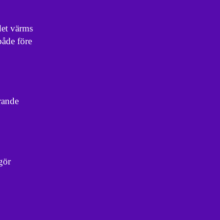
det värms
både före
rande
gör