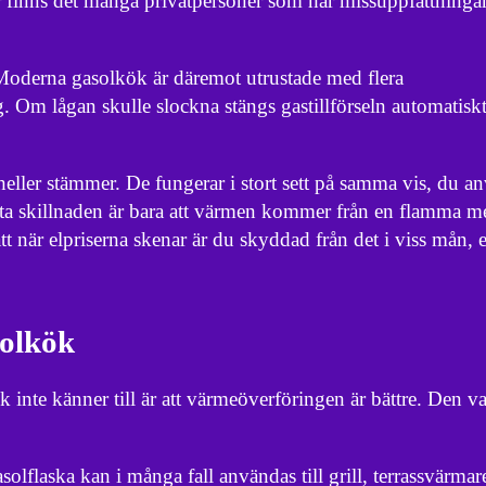
r finns det många privatpersoner som har missuppfattning
. Moderna gasolkök är däremot utrustade med flera
 Om lågan skulle slockna stängs gastillförseln automatiskt 
 heller stämmer. De fungerar i stort sett på samma vis, du an
örsta skillnaden är bara att värmen kommer från en flamma m
att när elpriserna skenar är du skyddad från det i viss mån, 
solkök
k inte känner till är att värmeöverföringen är bättre. Den 
olflaska kan i många fall användas till grill, terrassvärmar