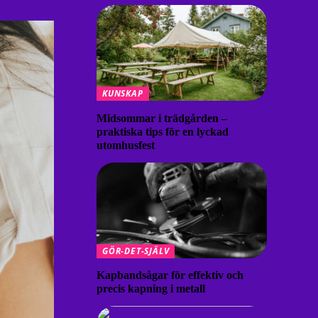
KUNSKAP
Midsommar i trädgården –
praktiska tips för en lyckad
utomhusfest
GÖR-DET-SJÄLV
Kapbandsågar för effektiv och
precis kapning i metall