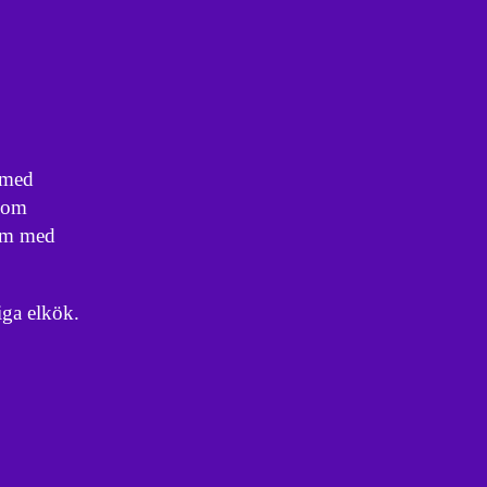
e med
 som
 som med
liga elkök.