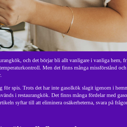
urangkök, och det börjar bli allt vanligare i vanliga hem, fr
temperaturkontroll. Men det finns många missförstånd och
.
g för spis. Trots det har inte gasolkök slagit igenom i he
 används i restaurangkök. Det finns många fördelar med gas
keln syftar till att eliminera osäkerheterna, svara på frågo