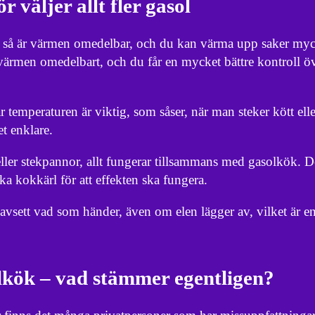
 väljer allt fler gasol
den så är värmen omedelbar, och du kan värma upp saker my
ärmen omedelbart, och du får en mycket bättre kontroll öv
 temperaturen är viktig, som såser, när man steker kött ell
t enklare.
eller stekpannor, allt fungerar tillsammans med gasolkök. De
a kokkärl för att effekten ska fungera.
avsett vad som händer, även om elen lägger av, vilket är 
lkök – vad stämmer egentligen?