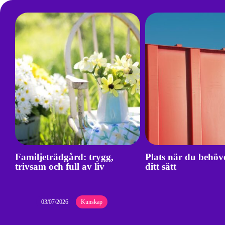
Familjeträdgård: trygg,
Plats när du behöv
trivsam och full av liv
ditt sätt
03/07/2026
Kunskap